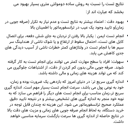
نتایج تست را نسبت به روش ساده دومولتی متری بسیار بهبود می
بخشد که عبارت اند از:
بهبود دقت : اعتماد بیشتر به نتایج تست و عدم نیاز به تکرار (صرفه جویی در
زمان)و تایید وجود یک عیب در ترانسفورماتور با اطمینان بالا
انجام تست ایمن : یکبار بالا رفتن از نردبان به جای شش دفعه، برای اتصال
کابل های تست، احتمال سقوط از ارتفاع و یا شوک ناشی از هندلینگ سر
سیم ها با انجام تست در ولتاژهای کمتر خطرات ناشی از آسیب دیدگی های
جدی کاهش می یابد.
سهولت: افراد با سطح مهارت کمتر می توانند برای انجام تست به کار گرفته
شوند. صرفه جویی مالی بدون کم کردن از دقت، از اشتباهات جلوگیری می
کند که می تواند هزینه های زمانی و مالی داشته باشد.
اندازه گیری سریع تر: در دنیای امروز که بازدهی یک ضرورت بوده و زمان،
خود به نوعی پول می باشد، سرعت انجام تست بسیار مهم است. اندازه گیری
سریع تر،زمان مناسب برای انجام تست های دیگر را فراهم می سازد که به
نوبه خود منجر به اندازه گیری های تشخیص بیشتر و در نتیجه تایید دقیق
عملکرد صحیح ترانسفورماتور می شود. این هزینه نه چندان قابل توجه در
خرید دستگاه، به لحاظ انجام صرفه جویی های زمانی و مزیت های دقت بالا
در نتایج حاصله از اندازه گیری ها سرعت بازگشت سرمایه مناسبی خواهد
داشت.