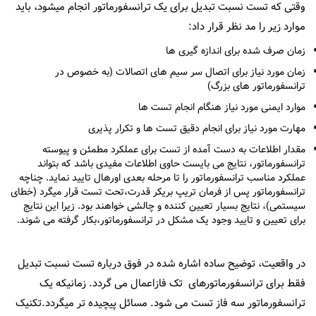
وقتی که تست نسبت تبدیل برای یک ترانسفورماتور انجام میشود، باید
موارد زیر را مد نظر قرار داد:
زمان صرف شده برای اندازه گیری ها
زمان مورد نیاز برای اتصال سر سیم های اتصالات (به خصوص در
ترانسفورماتور های بزرگ)
موارد ایمنی مورد نیاز هنگام انجام تست ها
مهارت مورد نیاز برای انجام دقیق تست ها و تکرار پذیری
مقدار اطلاعات به دست آمده از تست برای عملکرد مطمئن و پیوسته
ترانسفورماتور، نتایج می بایست حاوی اطلاعات مفیدی باشد که بتواند
عملکرد مناسب ترانسفورماتور را تا مرحله بعدی اورهال تایید نماید. چناچه
ترانسفورماتور پس از فرمان تریپ بریکر قدرت،تحت تست قرار میگرد (خطای
سیستمی)، نتایج بسیار تعیین کننده و چالشی خواهند بود. زیرا این نتایج
برای تعیین و تایید وجود یک مشکل در ترانسفورماتور،بکار گرفته می شوند.
در واقعیت، توضیح ساده اشاره شده در فوق درباره تست نسبت تبدیل
فقط برای ترانسفورماتورهای تک فازاعمال می گردد. زمانیکه یک
ترانسفورماتور سه فاز تست می شود. مسائل پیچیده تر میگردد.تکنیک