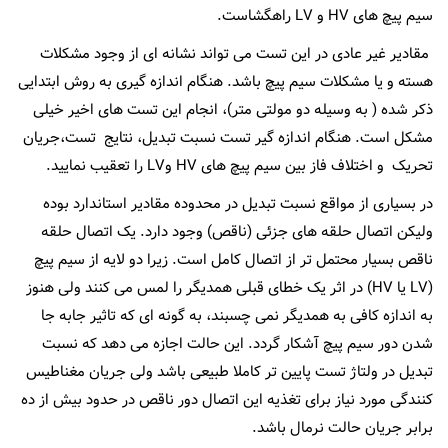
سیم پیچ های HV و LV راهگشاست.
مقادیر غیر عادی در این تست می تواند نشانه ای از وجود مشکلات
هسته و یا مشکلات سیم پیچ باشد. هنگام اندازه گیری به روش ابتدایی
ذکر شده ( به وسیله دو مولتی متر)، انجام این تست های اخیر خیلی
مشکل است. هنگام اندازه گیر تست نسبت تبدیل، نتایج تست،جریان
تحریک و اختلاف فاز بین سیم پیچ های HV وLV را تعقیب نمایید.
در بسیاری از مواقع نسبت تبدیل در محدوده مقادیر استاندارد بوده
ولیکن اتصال حلقه های جزئی (ناقص) وجود دارد. یک اتصال حلقه
ناقص بسیار محتمل تر از اتصال کامل است. زیرا دو لایه از سیم پیچ
(LV یا HV) در اثر یک خطای قبلی همدیگر را لمس می کنند ولی هنوز
به اندازه کافی به همدیگر نمی چسبند، به گونه ای که تاثیر جابه جا
شدن دور سیم پیچ آشکار گردد. این حالت اجازه می دهد که نسبت
تبدیل در ولتاژ تست پایین تر کاملا طبیعی باشد ولی جریان مغناطیس
کنندگی مورد نیاز برای تغذیه این اتصال دور ناقص در حدود بیش از ده
برابر جریان حالت نرمال باشد.