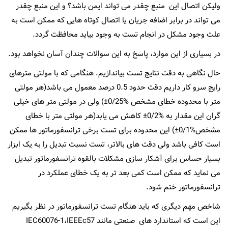
ولیکن اتصال این منبع چقدر می تواند ایمن باشد؟ و این منبع چقدر
می تواند در برابر اضافه جریان یا اتصال کوتاه هایی که ممکن است به
علت وجود مشکل در انجام تست به وجود بیاید محافظت گردد.
در بسیاری از این موارد، پاسخ به این سوالات چندان آسان نخواهد بود.
حال نگاهی به دقت نتایج تست بیاندازیم. هنگامی که با مولتی مترهای
رایج سرو کار داریم دقت حدود 0.5 درصد معمول می باشد(هر مولتی
متر با محدوده خطای مشخص %0/25±) ولی در مولتی متر های خیلی
گران این مقدار به %0/2± کاهش می یابد(هر مولتی متر با خطای
مشخص%0/1±) این محدوده برای تست برخی ترانسفورماتور ها ممکن
است کافی باشد ولی دقت های بالاتر، تست نسبت تبدیل را به یک ابزار
بسیار حساس برای آشکار سازی مشکلات بالقوه ترانسفورماتور تبدیل
می نماید که ممکن است کمی بعد تر به یک خطای عملکرد در
ترانسفورماتور ختم شود.
شاخص مهم دیگری که باید هنگام تست ترانسفورماتور در نظر بگیریم
این است که استاندارد های صنعتی مانند IEC60076-1،IEEEc57