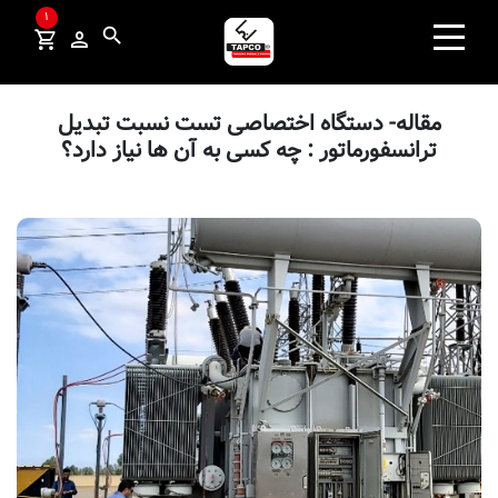
×
1
search
search
صفحه نخست
مقاله- دستگاه اختصاصی تست نسبت تبدیل
ترانسفورماتور : چه کسی به آن ها نیاز دارد؟
محصولات
ردیاب
صنایع و راهکارها
اخبار و مقالات
درباره ما
تماس با ما