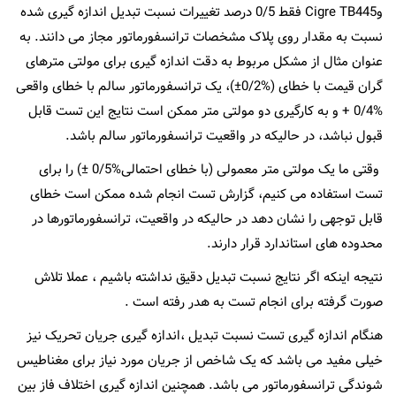
وCigre TB445 فقط 0/5 درصد تغییرات نسبت تبدیل اندازه گیری شده
نسبت به مقدار روی پلاک مشخصات ترانسفورماتور مجاز می دانند. به
عنوان مثال از مشکل مربوط به دقت اندازه گیری برای مولتی مترهای
گران قیمت با خطای (%0/2±)، یک ترانسفورماتور سالم با خطای واقعی
%0/4 + و به کارگیری دو مولتی متر ممکن است نتایج این تست قابل
قبول نباشد، در حالیکه در واقعیت ترانسفورماتور سالم باشد.
وقتی ما یک مولتی متر معمولی (با خطای احتمالی%0/5 ±) را برای
تست استفاده می کنیم، گزارش تست انجام شده ممکن است خطای
قابل توجهی را نشان دهد در حالیکه در واقعیت، ترانسفورماتورها در
محدوده های استاندارد قرار دارند.
نتیجه اینکه اگر نتایج نسبت تبدیل دقیق نداشته باشیم ، عملا تلاش
صورت گرفته برای انجام تست به هدر رفته است .
هنگام اندازه گیری تست نسبت تبدیل ،اندازه گیری جریان تحریک نیز
خیلی مفید می باشد که یک شاخص از جریان مورد نیاز برای مغناطیس
شوندگی ترانسفورماتور می باشد. همچنین اندازه گیری اختلاف فاز بین