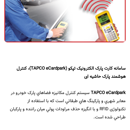
نمایندگی ها
EN
سامانه کارت پارک الکترونیک تپکو (TAPCO eCardpark)، کنترل
هوشمند پارک حاشیه ای
TAPCO eCardpark
سيستم کنترل مکانیزه فضاهاي پارک خودرو در
معابر شهري و پارکينگ هاي طبقاتي است که با استفاده از
تکنولوژی RFID و با انگيزه حذف مراودات پولي ميان راننده و پارکبان
طراحي شده است.