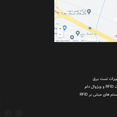
یزات تست برق
ژوال دام
م های مبتنی بر RFID