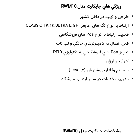
ويژگي هاي جايکارت مدل RWM10
طراحی و تولید در داخل کشور
ارتباط با انواع تگ های مایفرCLASSIC 1K,4K,ULTRA LIGHT
قابليت ارتباط با انواع Pos هاي فروشگاهي
قابل اتصال به کامپيوترهاي خانگي و لپ تاپ
تجهيز Pos هاي فروشگاهي به تکنولوژي RFID
کارآمد و ارزان
سیستم وفاداری مشتریان (Loyalty)
مدیریت خدمات در سمینارها و نمایشگاه
مشخصات جايکارت مدل RWM10