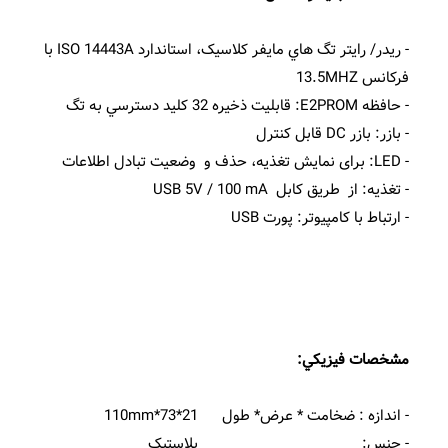
- ريدر/ رايتر تگ هاي مايفر کلاسيک، استاندارد ISO 14443A با
فرکانس 13.5MHZ
- حافظه E2PROM: قابليت ذخيره 32 کليد دسترسي به تگ
- بازر: بازر DC قابل کنترل
- LED: برای نمایش تغذیه، حذف و وضعیت تبادل اطلاعات
- تغذيه: از طريق کابل USB 5V / 100 mA
- ارتباط با کامپيوتر: پورت USB
مشخصات فيزيکي:
- اندازه : ضخامت * عرض* طول 21*73*110mm
- جنس: پلاستيک