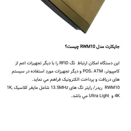
نمایندگی ها
EN
جايکارت مدل RWM10 چيست؟
اين دستگاه امکان ارتباط تگ RFID را با ديگر تجهيزات اعم از
کامپيوتر، POS، ATM و ديگر تجهيزات مورد استفاده در سیستم
های دريافت و پرداخت الکترونيک فراهم مي نمايد.
RWM10 ریدر/ رایتر تگ های 13.5MHz شامل مايفر کلاسيک 1K,
4K و Ultra Light مي باشد.