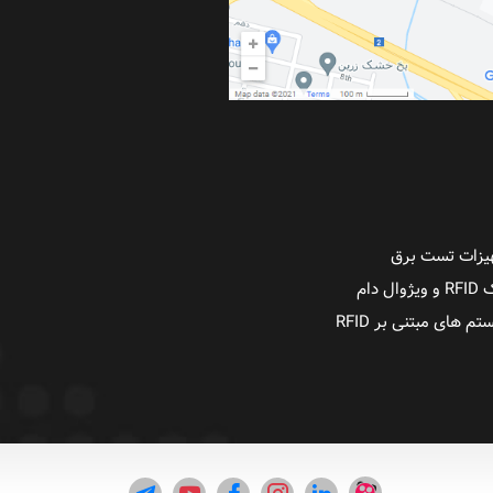
یزات تست برق
ژوال دام
م های مبتنی بر RFID