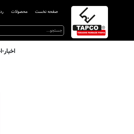
صفحه نخست
محصولات
رد
اخبار-اخذ گواهینامه 6