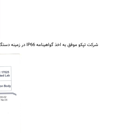
شرکت تپکو موفق به اخذ گواهینامه IP66 در زمینه دستگاه گشت و نگهبانی مدل PV11 از آزمایشگاه صنایع برق –EPIL شده است.