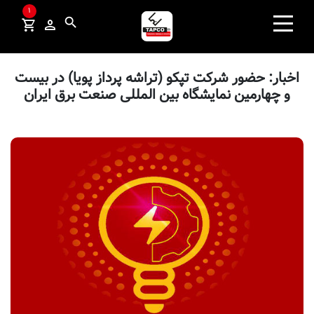
×
1
search
search
صفحه نخست
اخبار: حضور شرکت تپکو (تراشه پرداز پویا) در بیست
و چهارمین نمایشگاه بین المللی صنعت برق ایران
محصولات
ردیاب
صنایع و راهکارها
اخبار و مقالات
درباره ما
تماس با ما