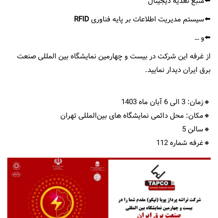
⬅️منبع تغذیه دیجیتال
⬅️
سیستم مدیریت اطلاعات بر پایه فناوری
RFID
⬅️و …
از غرفه این شرکت در بیست و چهارمین نمایشگاه بین المللی صنعت
برق ایران دیدار نمایید.
🔸زمان: 3 الی 6 آبان ماه 1403
🔸مکان: محل دائمی نمایشگاه های بین‌المللی تهران
🔸سالن 5
🔸غرفه شماره 112